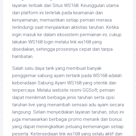
layanan terbaik dari Situs WS168. Keunggulan utama
dari platform ini terletak pada keamanan dan
kenyamanan, memastikan setiap pemain merasa
terlindungi saat menjalankan aktivitas taruhan. Ketika
ingin masuk ke dalam ekosistem permainan ini, cukup
lakukan WS168 login melalui link ws168 yang
disediakan, sehingga prosesnya cepat dan tanpa
hambatan.
Salah satu daya tarik yang membuat banyak
penggemar sabung ayam tertarik pada WS168 adalah
keberadaan Sabung Ayam WS168 yang otentik dan
terpercaya. Melalui website resmi GGSoft, pemain
dapat menikmati berbagai jenis taruhan serta opsi
taruhan live yang menambah sensasi adu ayam secara
langsung. Selain menyediakan layanan taruhan, situs ini
juga menawarkan berbagai promo menarik dan bonus
yang dapat meningkatkan peluang kemenangan setiap
peserta. Ketersediaan link ws168 yang selalu aktif dan