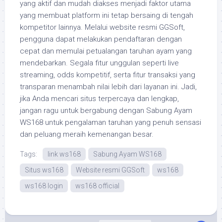
yang aktif dan mudah diakses menjadi faktor utama
yang membuat platform ini tetap bersaing di tengah
kompetitor lainnya. Melalui website resmi GGSoft,
pengguna dapat melakukan pendaftaran dengan
cepat dan memulai petualangan taruhan ayam yang
mendebarkan. Segala fitur unggulan seperti live
streaming, odds kompetitif, serta fitur transaksi yang
transparan menambah nilai lebih dari layanan ini. Jadi,
jika Anda mencari situs terpercaya dan lengkap,
jangan ragu untuk bergabung dengan Sabung Ayam
WS168 untuk pengalaman taruhan yang penuh sensasi
dan peluang meraih kemenangan besar.
Tags:
link ws168
Sabung Ayam WS168
Situs ws168
Website resmi GGSoft
ws168
ws168 login
ws168 official