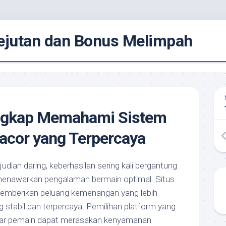
ejutan dan Bonus Melimpah
ngkap Memahami Sistem
Gacor yang Terpercaya
udian daring, keberhasilan sering kali bergantung
menawarkan pengalaman bermain optimal. Situs
emberikan peluang kemenangan yang lebih
g stabil dan terpercaya. Pemilihan platform yang
agar pemain dapat merasakan kenyamanan