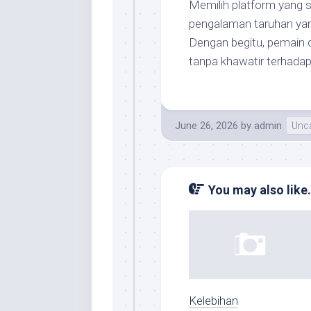
Memilih platform yang 
pengalaman taruhan ya
Dengan begitu, pemain
tanpa khawatir terhadap 
June 26, 2026
by
admin
Unca
You may also like.
Kelebihan