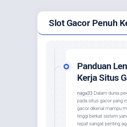
Skip
Slot Gacor Penuh K
to
content
Panduan Le
Kerja Situs 
naga33
Dalam dunia perj
pada situs gacor yang 
gacor dikenal mampu m
tinggi berkat sistem yan
tepat sangat penting 