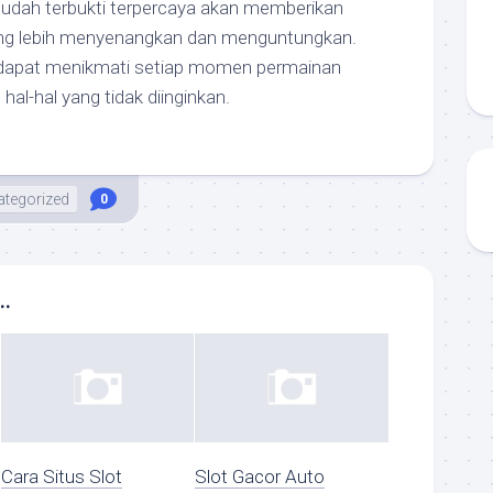
sudah terbukti terpercaya akan memberikan
ng lebih menyenangkan dan menguntungkan.
 dapat menikmati setiap momen permainan
hal-hal yang tidak diinginkan.
tegorized
0
..
Cara Situs Slot
Slot Gacor Auto