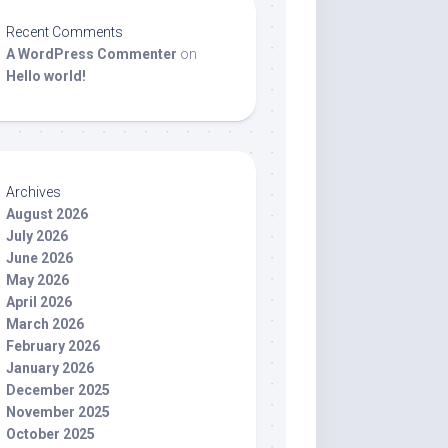
Recent Comments
A WordPress Commenter
on
Hello world!
Archives
August 2026
July 2026
June 2026
May 2026
April 2026
March 2026
February 2026
January 2026
December 2025
November 2025
October 2025