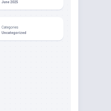
June 2025
Categories
Uncategorized