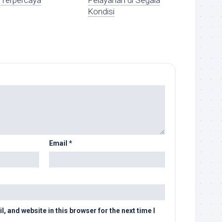
Kondisi
Email
*
 and website in this browser for the next time I