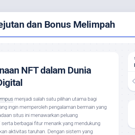
ejutan dan Bonus Melimpah
naan NFT dalam Dunia
igital
lympus
menjadi salah satu pilihan utama bagi
 yang ingin memperoleh pengalaman bermain yang
daan situs ini menawarkan peluang
 serta berbagai fitur menarik yang mendukung
an aktivitas taruhan. Dengan sistem yang