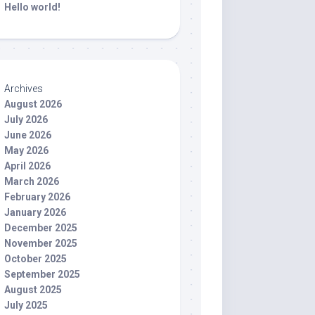
Hello world!
Archives
August 2026
July 2026
June 2026
May 2026
April 2026
March 2026
February 2026
January 2026
December 2025
November 2025
October 2025
September 2025
August 2025
July 2025