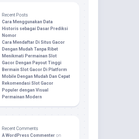
Recent Posts
Cara Menggunakan Data
Historis sebagai Dasar Prediksi
Nomor
Cara Mendaftar Di Situs Gacor
Dengan Mudah Tanpa Ribet
Menikmati Permainan Slot
Gacor Dengan Payout Tinggi
Bermain Slot Gacor Di Platform
Mobile Dengan Mudah Dan Cepat
Rekomendasi Slot Gacor
Populer dengan Visual
Permainan Modern
Recent Comments
A WordPress Commenter
on