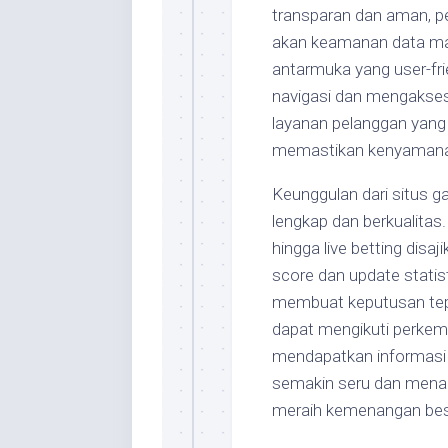
transparan dan aman, p
akan keamanan data mau
antarmuka yang user-f
navigasi dan mengakses
layanan pelanggan yang 
memastikan kenyamanan s
Keunggulan dari situs g
lengkap dan berkualitas. 
hingga live betting disa
score dan update stati
membuat keputusan tepat
dapat mengikuti perkem
mendapatkan informasi 
semakin seru dan menan
meraih kemenangan bes