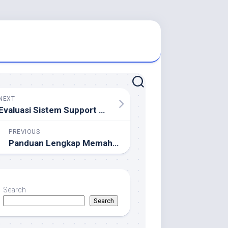
NEXT
Evaluasi Sistem Support Pelanggan di Situs Gacor Terpercaya
PREVIOUS
Panduan Lengkap Memahami Sistem Kerja Situs Gacor yang Terpercaya
Search
Search