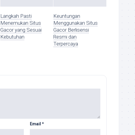
Langkah Pasti
Keuntungan
Menemukan Situs
Menggunakan Situs
Gacor yang Sesuai
Gacor Berlisensi
Kebutuhan
Resmi dan
Terpercaya
Email
*