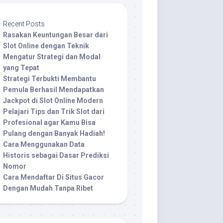
Recent Posts
Rasakan Keuntungan Besar dari
Slot Online dengan Teknik
Mengatur Strategi dan Modal
yang Tepat
Strategi Terbukti Membantu
Pemula Berhasil Mendapatkan
Jackpot di Slot Online Modern
Pelajari Tips dan Trik Slot dari
Profesional agar Kamu Bisa
Pulang dengan Banyak Hadiah!
Cara Menggunakan Data
Historis sebagai Dasar Prediksi
Nomor
Cara Mendaftar Di Situs Gacor
Dengan Mudah Tanpa Ribet