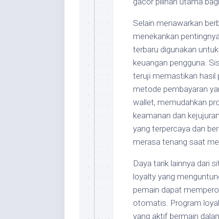
gacor pilihan utama bagi
Selain menawarkan berba
menekankan pentingnya 
terbaru digunakan untuk 
keuangan pengguna. Si
teruji memastikan hasil
metode pembayaran yang
wallet, memudahkan pro
keamanan dan kejujuran 
yang terpercaya dan ber
merasa tenang saat men
Daya tarik lainnya dari 
loyalty yang menguntu
pemain dapat memperol
otomatis. Program loya
yang aktif bermain dalam