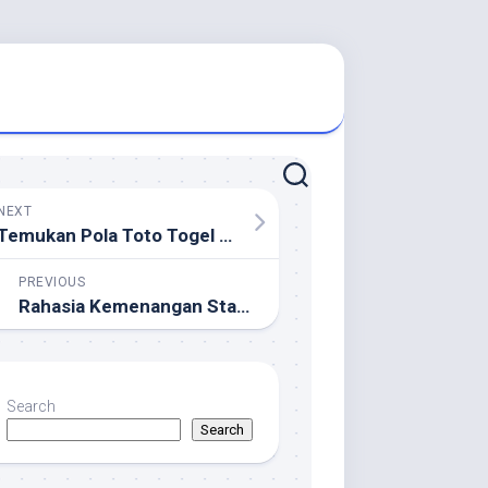
NEXT
Temukan Pola Toto Togel yang Membantu Pemain Raih Jackpot
PREVIOUS
Rahasia Kemenangan Stabil Togel HK di Situs Togel HK
Search
Search