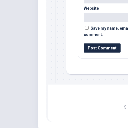
Website
Save my name, email,
comment.
Sl