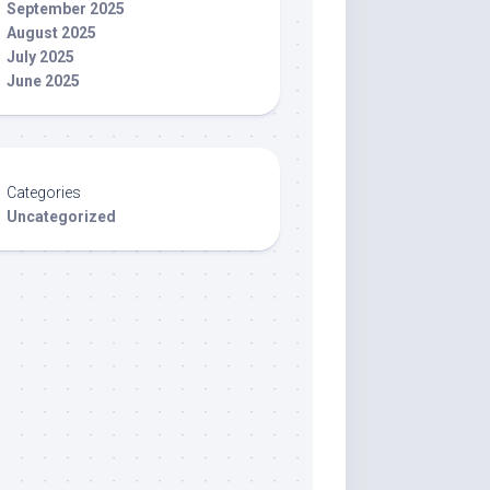
September 2025
August 2025
July 2025
June 2025
Categories
Uncategorized