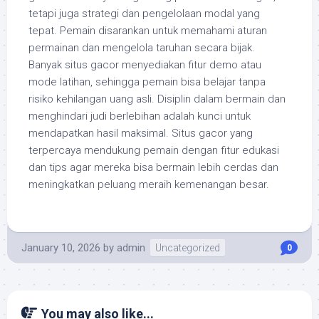
tetapi juga strategi dan pengelolaan modal yang
tepat. Pemain disarankan untuk memahami aturan
permainan dan mengelola taruhan secara bijak.
Banyak situs gacor menyediakan fitur demo atau
mode latihan, sehingga pemain bisa belajar tanpa
risiko kehilangan uang asli. Disiplin dalam bermain dan
menghindari judi berlebihan adalah kunci untuk
mendapatkan hasil maksimal. Situs gacor yang
terpercaya mendukung pemain dengan fitur edukasi
dan tips agar mereka bisa bermain lebih cerdas dan
meningkatkan peluang meraih kemenangan besar.
January 10, 2026
by
admin
Uncategorized
0
You may also like...