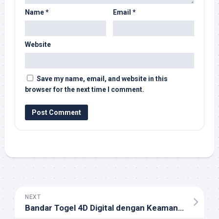
Name
*
Email
*
Website
Save my name, email, and website in this
browser for the next time I comment.
NEXT
Bandar Togel 4D Digital dengan Keamanan Transaksi Prioritas