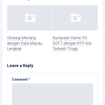
Strategi Menang
Kumpulan Game PG
dengan Data Macau
SOFT dengan RTP Asli
Lengkap
Terbukti Tinggi
Leave a Reply
Comment
*